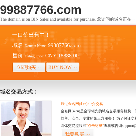
99887766.com
The domain is on BIN Sales and available for purchase. 您访问的
一口价出售中！
域名
99887766.com
Domain Name:
售价
CNY 18888.00
Listing Price:
立即购买
BUY NOW
>>
>>
域名交易方式：
通过金名网(4.cn) 中介交易
金名网(4.cn)是全球领先的域名交易服务机
简单、安全、专业的第三方服务！ 为了保证交
具体交易流程可
“点击这里”
查看或咨询support@
我要购买
>>