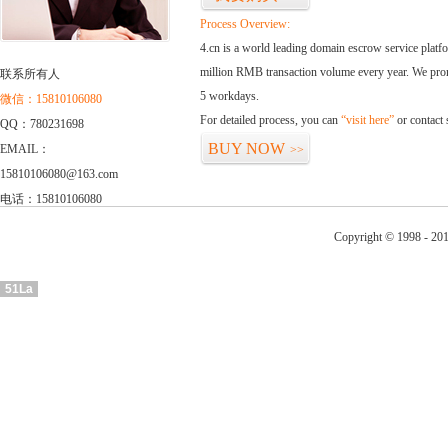
Process Overview:
4.cn is a world leading domain escrow service plat
million RMB transaction volume every year. We promi
联系所有人
5 workdays.
微信：15810106080
For detailed process, you can
“visit here”
or contact
QQ：780231698
BUY NOW
EMAIL：
>>
15810106080@163.com
电话：15810106080
Copyright © 1998 - 20
51La